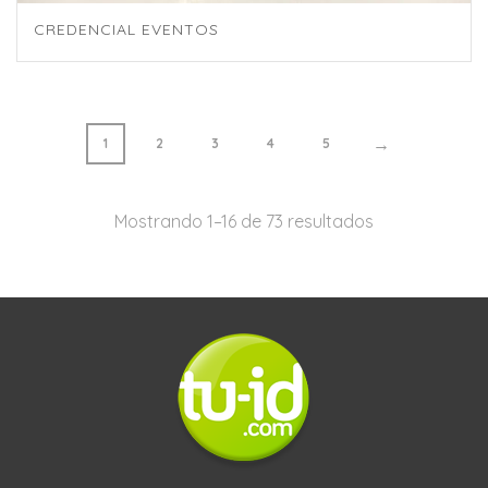
CREDENCIAL EVENTOS
→
1
2
3
4
5
Mostrando 1–16 de 73 resultados