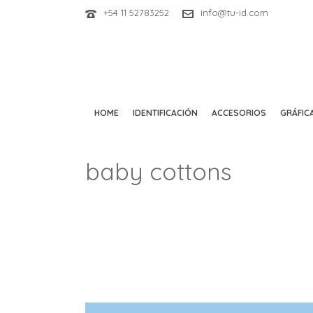
+54 11 52783252
info@tu-id.com
HOME
IDENTIFICACIÓN
ACCESORIOS
GRÁFICA
baby cottons