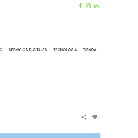
CO
SERVICIOS DIGITALES
TECNOLOGÍA
TIENDA
INICIO
/
TUID CLIENTES
/
BABY COTTONS
0