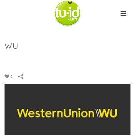
wu
INICIO
/
TUID CLIENTES
/
WU
0