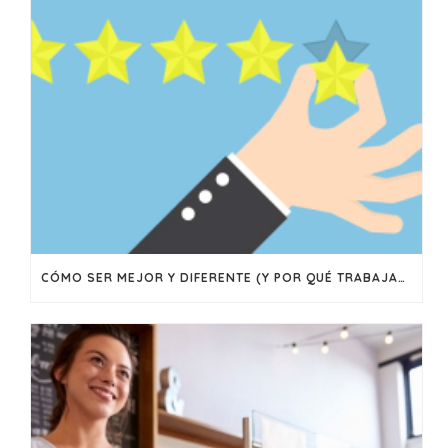
CÓMO SER MEJOR Y DIFERENTE (Y POR QUÉ TRABAJAR EN LOGRAR AMBAS COSAS)