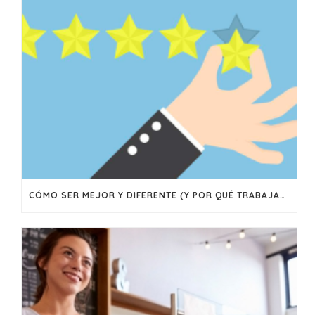
CÓMO SER MEJOR Y DIFERENTE (Y POR QUÉ TRABAJAR EN LOGRAR AMBAS COSAS)