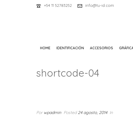
+54 11 52783252
info@tu-id.com
HOME
IDENTIFICACIÓN
ACCESORIOS
GRÁFICA
shortcode-04
Por
wpadmin
Posted
24 agosto, 2014
In