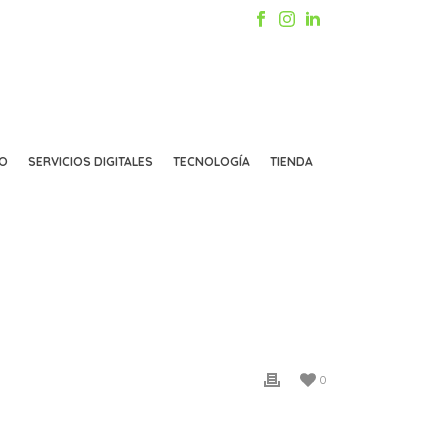
CO
SERVICIOS DIGITALES
TECNOLOGÍA
TIENDA
INICIO
/
ANIMATED COLUMNS
/ SHORTCODE-04
0